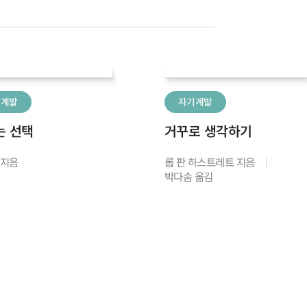
기계발
자기계발
는 선택
거꾸로 생각하기
 지음
롭 판 하스트레트 지음
박다솜 옮김