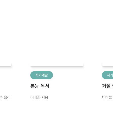
자기계발
자
본능 독서
거절 
수 옮김
이태화 지음
이하늘