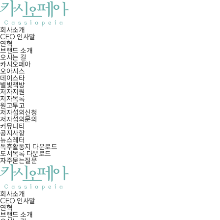
회사소개
CEO 인사말
연혁
브랜드 소개
오시는 길
카시오페아
오아시스
데이스타
별빛책방
저자지원
저자목록
원고투고
저자섭외신청
저자섭외문의
커뮤니티
공지사항
뉴스레터
독후활동지 다운로드
도서목록 다운로드
자주묻는질문
회사소개
CEO 인사말
연혁
브랜드 소개