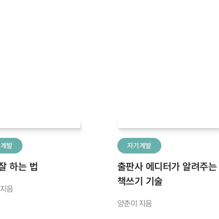
기계발
자기계발
잘 하는 법
출판사 에디터가 알려주는
책쓰기 기술
 지음
양춘미 지음