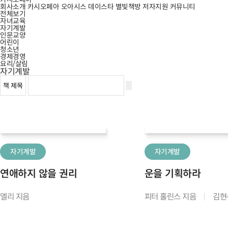
회사소개
카시오페아
오아시스
데이스타
별빛책방
저자지원
커뮤니티
전체보기
자녀교육
자기계발
인문교양
어린이
청소년
경제경영
요리/살림
자기계발
자기계발
자기계발
연애하지 않을 권리
운을 기획하라
엘리 지음
피터 홀린스 지음
김현