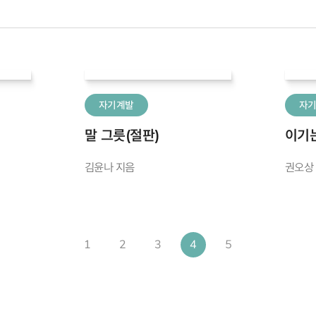
자기계발
자
말 그릇(절판)
이기
김윤나 지음
권오상
1
2
3
4
5