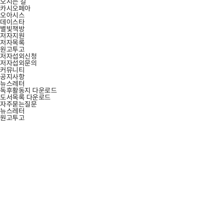
오시는 길
카시오페아
오아시스
데이스타
별빛책방
저자지원
저자목록
원고투고
저자섭외신청
저자섭외문의
커뮤니티
공지사항
뉴스레터
독후활동지 다운로드
도서목록 다운로드
자주묻는질문
뉴스레터
원고투고