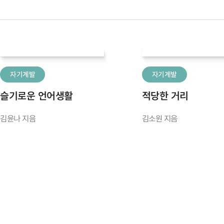
자기계발
자기계발
슬기로운 언어생활
적당한 거리
김윤나 지음
김소원 지음
처음
맨끝