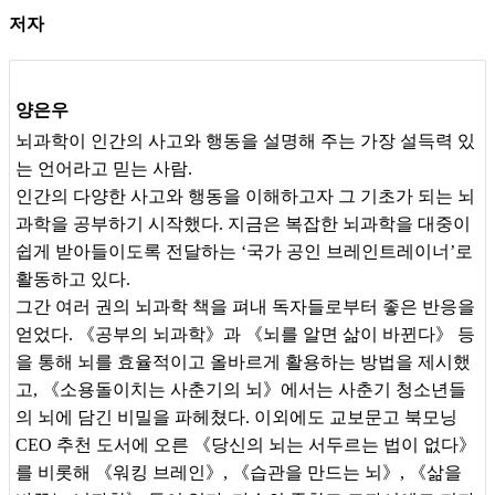
려는 흐름은 뇌과학이 학문의 영역을 넘어
‘
내가 대체 왜 이러는
[
성장과 발달
]
사춘기에는 왜 갑자기 감정이 폭발할까
?
저자
지
’
를 설명하는 하나의 언어가 되었음을 보여 준다
.
[
노화
]
나이가 들수록 이기적으로 변하는 이유
《
최소한의 뇌과학
》
은 이런 시대에 꼭 필요한 뇌과학 입문서이
[
성격
]
저 사람은 도대체 왜 저렇게 행동할까
?
다
.
복잡한 세상을 이해하는 데 도움이 되는 뇌과학 필수 지식만
양은우
뽑아 한 권에 정리하는 데 중점을 두었다
.
뇌의 기본적인 작동 원
뇌과학이 인간의 사고와 행동을 설명해 주는 가장 설득력 있
리부터
,
질투나 공감 같은 감정과 뇌의 관계
,
뇌와 몸이 어떻게 연
는 언어라고 믿는 사람.
2
장
.
우울한 것도 불안한 것도 뇌 때문이다
결되어 있는지
, AI
가 계속 발달하면 우리의 뇌는 어떻게 될지까
인간의 다양한 사고와 행동을 이해하고자 그 기초가 되는 뇌
지
,
핵심적인 이야기만 뽑아 뇌과학에 대한 전반적인 밑그림을 그
과학을 공부하기 시작했다. 지금은 복잡한 뇌과학을 대중이
[
질투
]
사람들은 왜 남의 불행을 즐기는 걸까
?
리도록 돕는다
.
쉽게 받아들이도록 전달하는 ‘국가 공인 브레인트레이너’로
[
소속감
]
사람들이
‘
핫플
’
을 찾아다니는 이유
활동하고 있다.
이 책의 가장 큰 특징은 일상 속 우리가 흔히 마주하는 상황에서
그간 여러 권의 뇌과학 책을 펴내 독자들로부터 좋은 반응을
출발한다는 점이다
. “
왜 나쁜 생각은 계속 이어질까
?”, “
스트레스
[
보상
]
매번 안 되면서도 왜 복권을 살까
?
얻었다. 《공부의 뇌과학》과 《뇌를 알면 삶이 바뀐다》 등
를 받으면 왜 매운 음식이 먹고 싶을까
?”
와 같은 일상적인 이야기
을 통해 뇌를 효율적이고 올바르게 활용하는 방법을 제시했
[
거울 뉴런
]
우리는 왜 타인의 눈물에 울컥할까
?
를 통해 뇌과학을 전혀 모르는 초심자도 순식간에 빠져들 수 있도
고, 《소용돌이치는 사춘기의 뇌》에서는 사춘기 청소년들
록 했다
.
흥미로운 사례를 따라가며 재미있게 읽기만 해도
,
누구
[
공포
]
이불 속에 숨어서라도 무서운 영화를 보게 되는 이유
의 뇌에 담긴 비밀을 파헤쳤다. 이외에도 교보문고 북모닝
를 만나도 지적인 대화가 가능할 정도의 뇌과학 교양 지식을 자연
CEO 추천 도서에 오른 《당신의 뇌는 서두르는 법이 없다》
스럽게 쌓을 수 있다
.
[
언어
]
거친 말과 욕설은 뇌를 어떻게 바꿀까
?
를 비롯해 《워킹 브레인》, 《습관을 만드는 뇌》, 《삶을