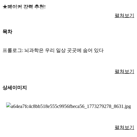
★
페이커 강력 추천
!
펼쳐보기
목차
나와 세상을 이해하는 첫 번째 교양
,
일상 속
27
가지 키워드로 읽는 뇌과학 입문서
프롤로그
:
뇌과학은 우리 일상 곳곳에 숨어 있다
누구를 만나도 지적인 대화가 가능하도록
펼쳐보기
1
장
.
나는 왜 이렇게 생각하고 행동할까
?
뇌과학 핵심만 쏙쏙 뽑았다
!
상세이미지
[
기억
]
분명 같은 것을 봤는데 왜 다르게 기억할까
?
[
자유의지
]
내가 뇌의 주인일까
,
뇌가 나의 주인일까
?
요즘 우리는 그 어느 때보다 자주
‘
뇌
’
를 떠올린다
.
불안할 때
,
예
[
부정적 사고
]
나는 왜 자꾸 최악을 상상할까
?
민할 때
,
우울할 때
…
고민이 생기거나 괴로운 문제와 맞닥뜨릴
때마다 뇌과학을 찾는다
.
많은 이들이 도파민 디톡스를 고민하고
,
[
가소성
]
뇌는 경험한 만큼 똑똑해진다
펼쳐보기
해야 할 일에 잘 집중하지 못하는 상태를 뇌 기능의 문제로 이해하