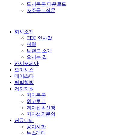
도서목록 다운로드
자주묻는질문
회사소개
CEO 인사말
연혁
브랜드 소개
오시는 길
카시오페아
오아시스
데이스타
별빛책방
저자지원
저자목록
원고투고
저자섭외신청
저자섭외문의
커뮤니티
공지사항
뉴스레터