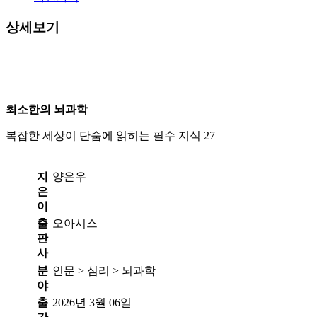
상세보기
인문교양
최소한의 뇌과학
복잡한 세상이 단숨에 읽히는 필수 지식 27
지
양은우
은
이
출
오아시스
판
사
분
인문 > 심리 > 뇌과학
야
출
2026년 3월 06일