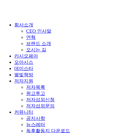
회사소개
CEO 인사말
연혁
브랜드 소개
오시는 길
카시오페아
오아시스
데이스타
별빛책방
저자지원
저자목록
원고투고
저자섭외신청
저자섭외문의
커뮤니티
공지사항
뉴스레터
독후활동지 다운로드