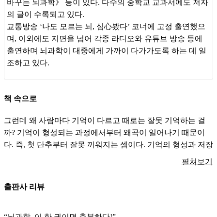
《
최소한의 뇌과학
》
을 통해 우리는 복잡한 세상을 조금 더 잘 이
바꾸는 뇌과학》 등이 있다. 다수의 중학교 교과서에도 저자
[
착각
]
눈앞에서 사람이 바뀌어도 못 알아채는 이유
해할 수 있게 될 것이다
.
이유를 모른 채 막연했던 현상들을 뇌과
의 글이 수록되고 있다.
학의 언어로 설명할 수 있게 되며 나와 타인
,
세상을 보다 명확하
교통방송 ‘나도 모르는 뇌, 심心봤다’ 코너에 고정 출연했으
게 바라볼 수 있다
.
며, 이외에도 지면을 넘어 각종 라디오와 유튜브 방송 등에
3
장
.
몸과 뇌는 연결되어 있다
출연하며 뇌과학이 대중에게 가까이 다가가도록 하는 데 일
[
잠
]
당신이 잠든 사이에 뇌에서 벌어지는 일들
조하고 있다.
[
수면 장애
]
사람은 왜 가위에 눌리는 걸까
?
책 속으로
[
장
]
시험 보는 날에는 왜 꼭 배가 아플까
?
그런데 왜 사람마다 기억이 다르고 때로는 잘못 기억하는 걸
[
식습관
]
매운 음식을 먹으면 스트레스가 확 풀리는 이유
까? 기억이 형성되는 과정에서부터 왜곡이 일어나기 때문이
[
신체 활동
]
운동을 하면
‘
공부머리
’
가 살아난다
?
다. 즉, 첫 단추부터 잘못 끼워지는 셈이다. 기억의 형성과 저장
에 가장 밀접한 관련이 있는 뇌 부위는 측두엽 안쪽에 있는 해
펼쳐보기
[
치매
]
고스톱은 정말 치매 예방에 도움이 될까
?
마이다. 바닷속 생물인 해마와 닮았다고 해서 이름 붙여진 이
영역은 단기 기억을 장기 기억으로 전환하는 데 결정적인 역할
[
저작 운동
]
뇌를 깨우고 싶다면 껌을 씹어야 한다
출판사 리뷰
을 한다.
- ‘분명 같은 것을 봤는데 왜 다르게 기억할까?“, pp. 20~21
“뇌과학, 이 한 권이면 충분하다!”