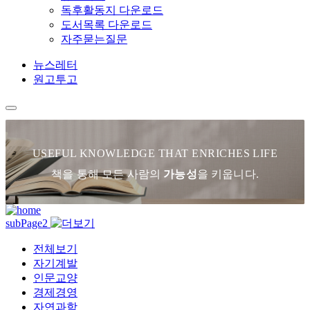
독후활동지 다운로드
도서목록 다운로드
자주묻는질문
뉴스레터
원고투고
USEFUL KNOWLEDGE THAT ENRICHES LIFE
책을 통해 모든 사람의
가능성
을 키웁니다.
subPage2
전체보기
자기계발
인문교양
경제경영
자연과학