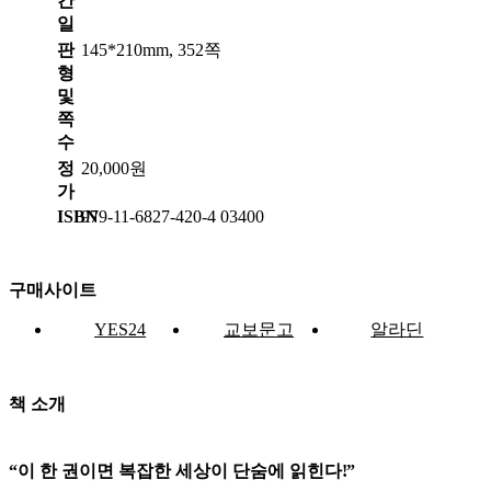
간
일
판
145*210mm, 352쪽
형
및
쪽
수
정
20,000원
가
ISBN
979-11-6827-420-4 03400
구매사이트
YES24
교보문고
알라딘
책 소개
“
이 한 권이면 복잡한 세상이 단숨에 읽힌다
!”